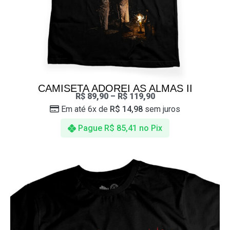
CAMISETA ADOREI AS ALMAS II
R$
89,90
–
R$
119,90
Em até 6x de
R$
14,98
sem juros
Pague
R$
85,41
no Pix