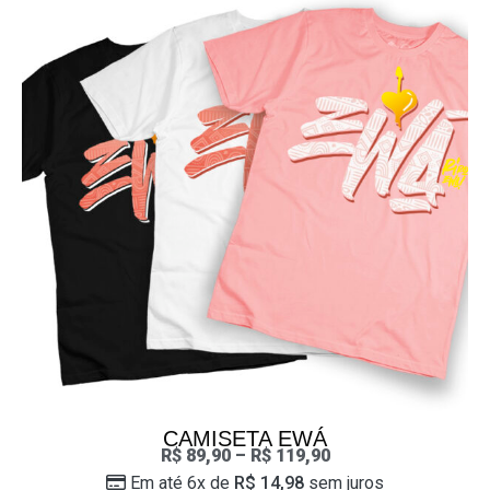
CAMISETA EWÁ
R$
89,90
–
R$
119,90
Em até 6x de
R$
14,98
sem juros