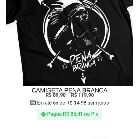
CAMISETA PENA BRANCA
R$
89,90
–
R$
119,90
Em até 6x de
R$
14,98
sem juros
Pague
R$
85,41
no Pix