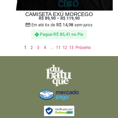
CAMISETA EXÚ MORCEGO
R$
89,90
–
R$
119,90
Em até 6x de
R$
14,98
sem juros
Pague
R$
85,41
no Pix
1
2
3
4
…
11
12
13
Próximo