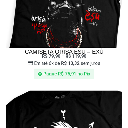
CAMISETA ORISA ESU – EXÚ
R$
79,90
–
R$
119,90
Em até 6x de
R$
13,32
sem juros
Pague
R$
75,91
no Pix