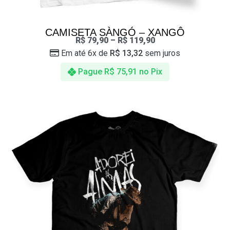
CAMISETA SÀNGÓ – XANGÔ
R$
79,90
–
R$
119,90
Em até 6x de
R$
13,32
sem juros
Pague
R$
75,91
no Pix