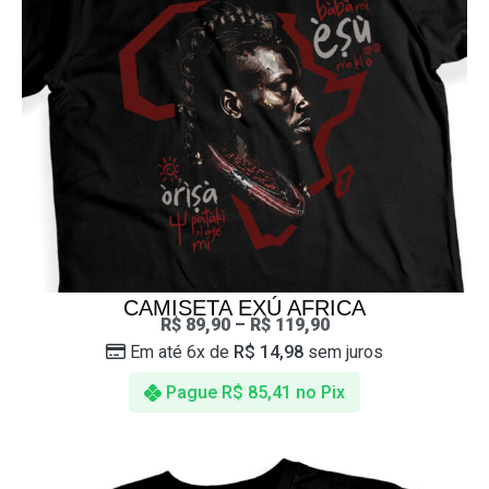
CAMISETA EXÚ AFRICA
R$
89,90
–
R$
119,90
Em até 6x de
R$
14,98
sem juros
Pague
R$
85,41
no Pix