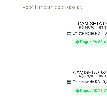
Você também pode gostar...
CAMISETA 
R$
69,90
–
R$
1
Em até 6x de
R$
11,
Pague
R$
66,4
CAMISETA OX
R$
79,90
–
R$
1
Em até 6x de
R$
13,
Pague
R$
75,9