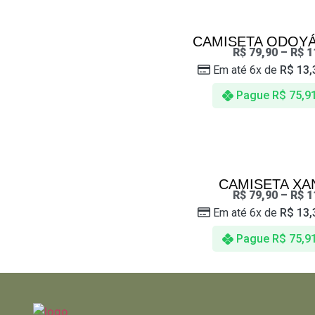
CAMISETA ODOYÁ
R$
79,90
–
R$
1
Em até 6x de
R$
13,
Pague
R$
75,9
CAMISETA XA
R$
79,90
–
R$
1
Em até 6x de
R$
13,
Pague
R$
75,9