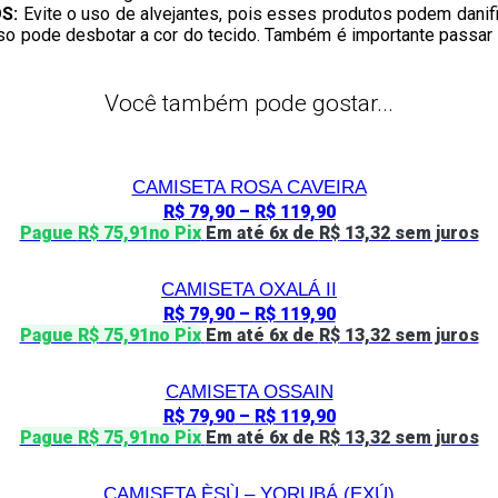
S:
Evite o uso de alvejantes, pois esses produtos podem danif
 isso pode desbotar a cor do tecido. Também é importante passa
Você também pode gostar...
CAMISETA ROSA CAVEIRA
R$
79,90
–
R$
119,90
Pague
R$
75,91
no Pix
Em até 6x de
R$
13,32
sem juros
CAMISETA OXALÁ II
R$
79,90
–
R$
119,90
Pague
R$
75,91
no Pix
Em até 6x de
R$
13,32
sem juros
CAMISETA OSSAIN
R$
79,90
–
R$
119,90
Pague
R$
75,91
no Pix
Em até 6x de
R$
13,32
sem juros
CAMISETA ÈSÙ – YORUBÁ (EXÚ)