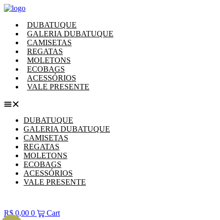
Ir
para
DUBATUQUE
o
GALERIA DUBATUQUE
conteúdo
CAMISETAS
REGATAS
MOLETONS
ECOBAGS
ACESSÓRIOS
VALE PRESENTE
DUBATUQUE
GALERIA DUBATUQUE
CAMISETAS
REGATAS
MOLETONS
ECOBAGS
ACESSÓRIOS
VALE PRESENTE
R$
0,00
0
Cart