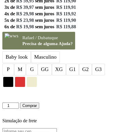
2x de
R$
59,95
sem juros
R$
119,90
3x de
R$
39,97
sem juros
R$
119,91
4x de
R$
29,98
sem juros
R$
119,92
5x de
R$
23,98
sem juros
R$
119,90
6x de
R$
19,98
sem juros
R$
119,88
Rafael / Dubatuque
Precisa de alguma Ajuda?
Baby look
Masculino
P
M
G
GG
XG
G1
G2
G3
Camiseta
Comprar
Laroye
II
quantidade
Simulação de frete