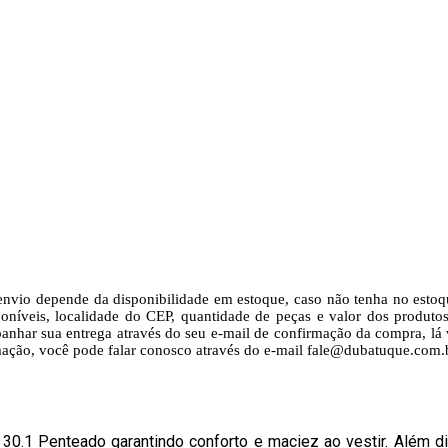
nvio depende da disponibilidade em estoque, caso não tenha no estoq
oníveis, localidade do CEP, quantidade de peças e valor dos produtos. 
nhar sua entrega através do seu e-mail de confirmação da compra, lá v
mação, você pode falar conosco através do e-mail fale@dubatuque.com.b
0.1 Penteado garantindo conforto e maciez ao vestir. Além di