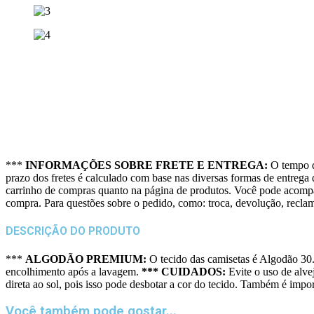
***
INFORMAÇÕES SOBRE FRETE E ENTREGA:
O tempo d
prazo dos fretes é calculado com base nas diversas formas de entrega d
carrinho de compras quanto na página de produtos. Você pode acompan
compra. Para questões sobre o pedido, como: troca, devolução, recla
DESCRIÇÃO DO PRODUTO
***
ALGODÃO PREMIUM:
O tecido das camisetas é Algodão 30.1
encolhimento após a lavagem.
*** CUIDADOS:
Evite o uso de alve
direta ao sol, pois isso pode desbotar a cor do tecido. Também é impo
Você também pode gostar...