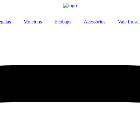
gatas
Moletons
Ecobags
Acessórios
Vale Prese