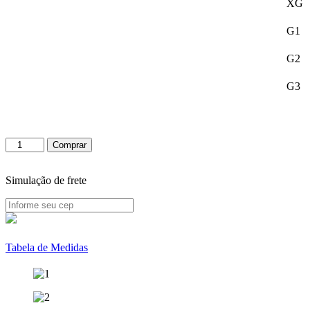
XG
G1
G2
G3
Camiseta
Comprar
Salve
Seu
Zé
Simulação de frete
Pilintra
quantidade
Tabela de Medidas