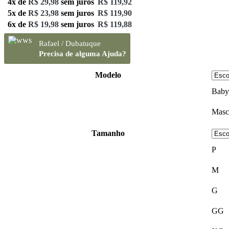
4x de
R$
29,98
sem juros
R$
119,92
5x de
R$
23,98
sem juros
R$
119,90
6x de
R$
19,98
sem juros
R$
119,88
Rafael / Dubatuque
Precisa de alguma Ajuda?
Modelo
Baby
Masc
Tamanho
P
M
G
GG