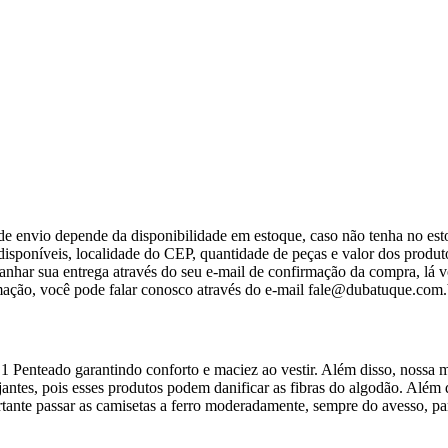
e envio depende da disponibilidade em estoque, caso não tenha no est
isponíveis, localidade do CEP, quantidade de peças e valor dos produtos.
har sua entrega através do seu e-mail de confirmação da compra, lá vo
mação, você pode falar conosco através do e-mail fale@dubatuque.com.b
 Penteado garantindo conforto e maciez ao vestir. Além disso, nossa m
jantes, pois esses produtos podem danificar as fibras do algodão. Além 
rtante passar as camisetas a ferro moderadamente, sempre do avesso, par