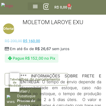
0
R$
0,00
GALERIA DUBATUQUE
VALE PRESENTE
MOLETOM LAROYE EXU
Oferta!
R$
200,00
R$
160,00
Em até 6x de
R$
26,67
sem juros
Pague
R$
152,00
no Pix
***
INFORMAÇÕES SOBRE FRETE E
Detalhes do parcelamento
Tabela
ENTREGA:
O tempo de envio depende da
de
Medidas
disponibilidade em estoque, caso não
Rafael /
tenha no estoque, o tempo de produção
Dubatuque
demora de 2 a 5 dias úteis. O valor e
Precisa de
prazo dos fretes é calculado com base nas
alguma