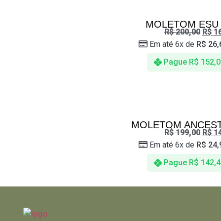
MOLETOM ESU I
R$
200,00
R$
16
Em até 6x de
R$
26,
Pague
R$
152,0
MOLETOM ANCEST
R$
199,00
R$
14
Em até 6x de
R$
24,
Pague
R$
142,4