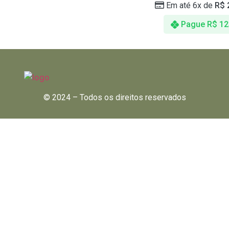
Em até 6x de
R$
Pague
R$
12
© 2024 – Todos os direitos reservados