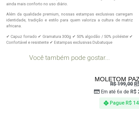
ainda mais conforto no uso diário.
Além da qualidade premium, nossas estampas exclusivas carregam
identidade, tradição e estilo para quem valoriza a cultura de matriz
africana.
✔ Capuz forrado ✔ Gramatura 300g ✔ 50% algodão / 50% poliéster ✔
Confortável e resistente ✔ Estampas exclusivas Dubatuque
Você também pode gostar...
MOLETOM PAZ
R$
199,00
R
Em até 6x de
R$
Pague
R$
14