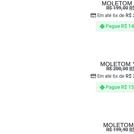
MOLETOM
R$
199,00
R
Em até 6x de
R$
Pague
R$
14
MOLETOM 
R$
200,00
R
Em até 6x de
R$
Pague
R$
15
MOLETOM
R$
199,90
R