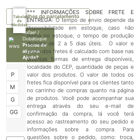
***
INFORMAÇÕES SOBRE FRETE E
Detalhes do parcelamento
Tabela
ENTREGA:
O tempo de envio depende da
de
Medidas
disponibilidade em estoque, caso não
Rafael /
tenha no estoque, o tempo de produção
Dubatuque
demora de 2 a 5 dias úteis. O valor e
Precisa de
prazo dos fretes é calculado com base nas
alguma
Ajuda?
diversas formas de entrega disponíveis,
localidade do CEP, quantidade de peças e
P
valor dos produtos. O valor de todos os
fretes fica disponível para os clientes tanto
M
no carrinho de compras quanto na página
de produtos. Você pode acompanhar sua
G
entrega através do seu e-mail de
GG
confirmação da compra, lá você terá
acesso ao rastreamento do seu pedido e
informações sobre a compra. Para
questões sobre o pedido, como: troca,