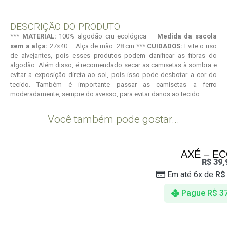
DESCRIÇÃO DO PRODUTO
***
MATERIAL:
100% algodão cru ecológica –
Medida da sacola
sem a alça:
27×40 – Alça de mão: 28 cm
*** CUIDADOS:
Evite o uso
de alvejantes, pois esses produtos podem danificar as fibras do
algodão. Além disso, é recomendado secar as camisetas à sombra e
evitar a exposição direta ao sol, pois isso pode desbotar a cor do
tecido. Também é importante passar as camisetas a ferro
moderadamente, sempre do avesso, para evitar danos ao tecido.
Você também pode gostar...
AXÉ – E
R$
39,
Em até 6x de
R$
Pague
R$
37