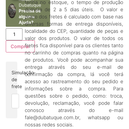
tenha no estoque, o tempo de produção
Dubatuque
demora de 2 a 5 dias úteis. O valor e
Precisa de
prazo dos fretes é calculado com base nas
alguma
Ajuda?
diversas formas de entrega disponíveis,
localidade do CEP, quantidade de peças e
valor dos produtos. O valor de todos os
fretes fica disponível para os clientes tanto
Comprar
no carrinho de compras quanto na página
de produtos. Você pode acompanhar sua
entrega através do seu e-mail de
Simulação
confirmação da compra, lá você terá
de
acesso ao rastreamento do seu pedido e
frete
informações sobre a compra. Para
questões sobre o pedido, como: troca,
devolução, reclamação, você pode falar
conosco através do e-mail
fale@dubatuque.com.br, whatsapp ou
nossas redes sociais.