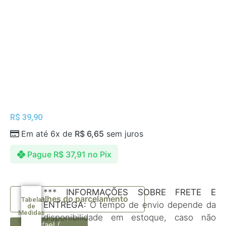
R$
39,90
Em até 6x de
R$
6,65
sem juros
Pague
R$
37,91
no Pix
***
INFORMAÇÕES SOBRE FRETE E
Detalhes do parcelamento
Tabela
ENTREGA:
O tempo de envio depende da
de
Medidas
disponibilidade em estoque, caso não
Rafael /