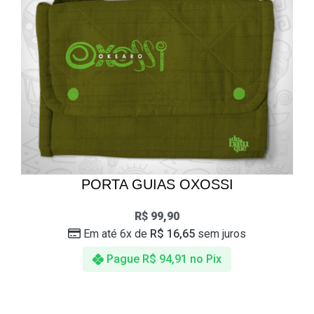
PORTA GUIAS OXOSSI
R$
99,90
Em até 6x de
R$
16,65
sem juros
Pague
R$
94,91
no Pix