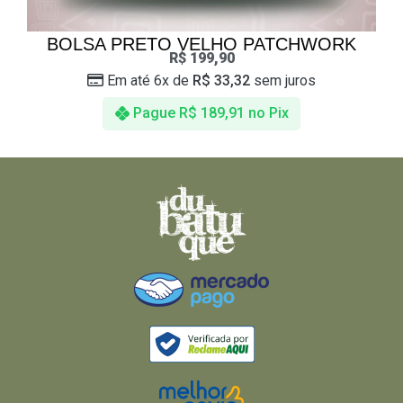
BOLSA PRETO VELHO PATCHWORK
R$
199,90
Em até 6x de
R$
33,32
sem juros
Pague
R$
189,91
no Pix