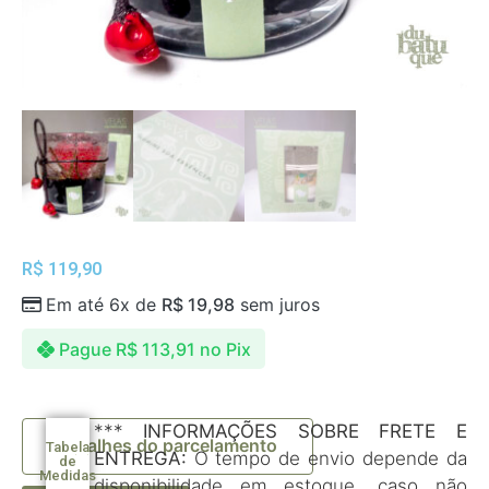
R$
119,90
Em até 6x de
R$
19,98
sem juros
Pague
R$
113,91
no Pix
***
INFORMAÇÕES SOBRE FRETE E
Detalhes do parcelamento
Tabela
ENTREGA:
O tempo de envio depende da
de
Medidas
disponibilidade em estoque, caso não