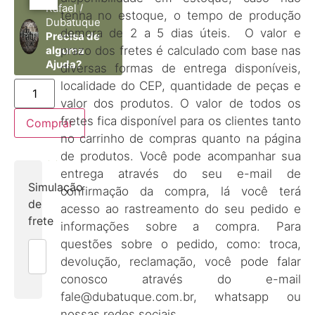
Rafael /
tenha no estoque, o tempo de produção
Dubatuque
demora de 2 a 5 dias úteis. O valor e
Precisa de
prazo dos fretes é calculado com base nas
alguma
Ajuda?
diversas formas de entrega disponíveis,
localidade do CEP, quantidade de peças e
valor dos produtos. O valor de todos os
fretes fica disponível para os clientes tanto
Comprar
no carrinho de compras quanto na página
de produtos. Você pode acompanhar sua
entrega através do seu e-mail de
Simulação
confirmação da compra, lá você terá
de
acesso ao rastreamento do seu pedido e
frete
informações sobre a compra. Para
questões sobre o pedido, como: troca,
devolução, reclamação, você pode falar
conosco através do e-mail
fale@dubatuque.com.br, whatsapp ou
nossas redes sociais.