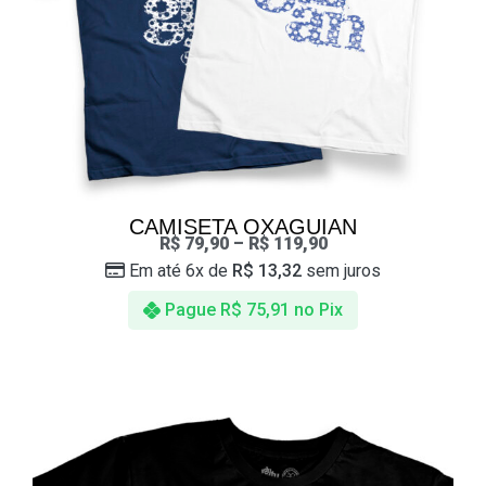
CAMISETA OXAGUIAN
R$
79,90
–
R$
119,90
Em até 6x de
R$
13,32
sem juros
Pague
R$
75,91
no Pix