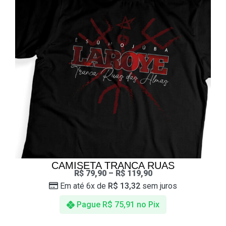
CAMISETA TRANCA RUAS
R$
79,90
–
R$
119,90
Em até 6x de
R$
13,32
sem juros
Pague
R$
75,91
no Pix