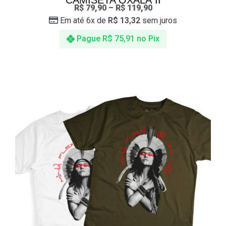
CAMISETA OXALÁ II
R$
79,90
–
R$
119,90
Em até 6x de
R$
13,32
sem juros
Pague
R$
75,91
no Pix