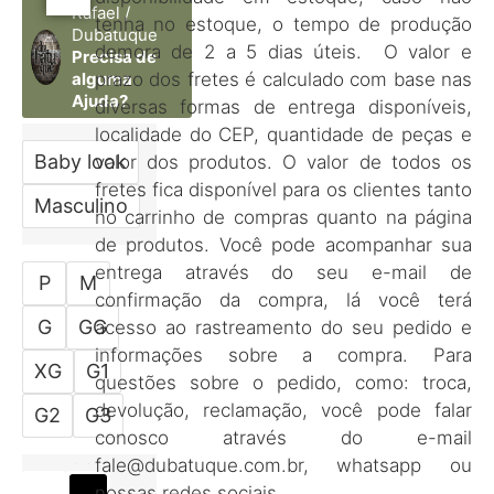
Rafael /
tenha no estoque, o tempo de produção
Dubatuque
demora de 2 a 5 dias úteis. O valor e
Precisa de
prazo dos fretes é calculado com base nas
alguma
Ajuda?
diversas formas de entrega disponíveis,
localidade do CEP, quantidade de peças e
Baby look
valor dos produtos. O valor de todos os
fretes fica disponível para os clientes tanto
Masculino
no carrinho de compras quanto na página
de produtos. Você pode acompanhar sua
entrega através do seu e-mail de
P
M
confirmação da compra, lá você terá
G
GG
acesso ao rastreamento do seu pedido e
informações sobre a compra. Para
XG
G1
questões sobre o pedido, como: troca,
devolução, reclamação, você pode falar
G2
G3
conosco através do e-mail
fale@dubatuque.com.br, whatsapp ou
nossas redes sociais.