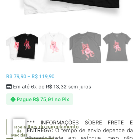
R$
79,90
–
R$
119,90
Em até 6x de
R$
13,32
sem juros
Pague
R$
75,91
no Pix
***
INFORMAÇÕES SOBRE FRETE E
Detalhes do parcelamento
Tabela
ENTREGA:
O tempo de envio depende da
de
Medidas
disponibilidade em estoque, caso não