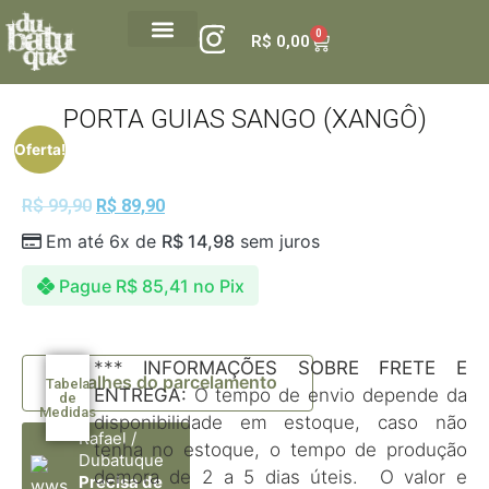
0
R$
0,00
PORTA GUIAS SANGO (XANGÔ)
Oferta!
R$
99,90
R$
89,90
Em até 6x de
R$
14,98
sem juros
Pague
R$
85,41
no Pix
***
INFORMAÇÕES SOBRE FRETE E
Detalhes do parcelamento
Tabela
ENTREGA:
O tempo de envio depende da
de
Medidas
disponibilidade em estoque, caso não
Rafael /
tenha no estoque, o tempo de produção
Dubatuque
demora de 2 a 5 dias úteis. O valor e
Precisa de