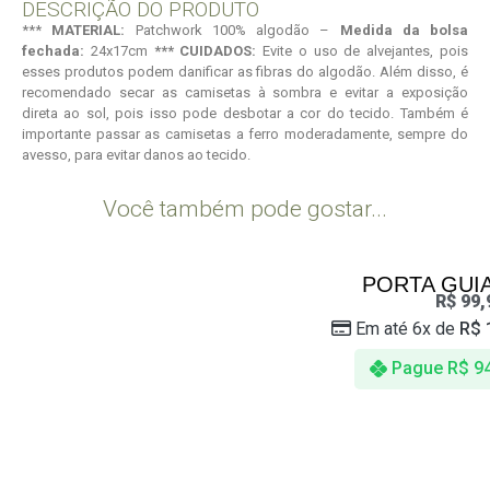
DESCRIÇÃO DO PRODUTO
***
MATERIAL:
Patchwork 100% algodão –
Medida da bolsa
fechada:
24x17cm
*** CUIDADOS:
Evite o uso de alvejantes, pois
esses produtos podem danificar as fibras do algodão. Além disso, é
recomendado secar as camisetas à sombra e evitar a exposição
direta ao sol, pois isso pode desbotar a cor do tecido. Também é
importante passar as camisetas a ferro moderadamente, sempre do
avesso, para evitar danos ao tecido.
Você também pode gostar...
PORTA GUIA
R$
99,
Em até 6x de
R$
Pague
R$
94