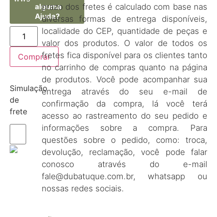
prazo dos fretes é calculado com base nas
alguma
Ajuda?
diversas formas de entrega disponíveis,
localidade do CEP, quantidade de peças e
valor dos produtos. O valor de todos os
fretes fica disponível para os clientes tanto
Comprar
no carrinho de compras quanto na página
de produtos. Você pode acompanhar sua
Simulação
entrega através do seu e-mail de
de
confirmação da compra, lá você terá
frete
acesso ao rastreamento do seu pedido e
informações sobre a compra. Para
questões sobre o pedido, como: troca,
devolução, reclamação, você pode falar
conosco através do e-mail
fale@dubatuque.com.br, whatsapp ou
nossas redes sociais.