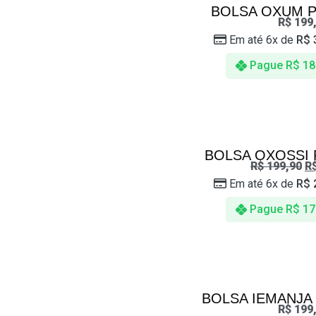
BOLSA OXUM 
R$
199
Em até 6x de
R$
Pague
R$
18
BOLSA OXOSSI
R$
199,90
R
Em até 6x de
R$
Pague
R$
17
BOLSA IEMANJ
R$
199