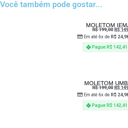
Você também pode gostar...
MOLETOM IEM
R$
199,00
R$
149
Em até 6x de
R$
24,9
Pague
R$
142,41
MOLETOM UMB
R$
199,00
R$
149
Em até 6x de
R$
24,9
Pague
R$
142,41