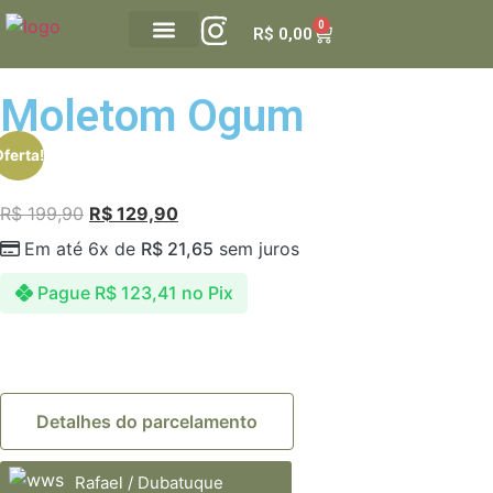
0
R$
0,00
GALERIA DUBATUQUE
VALE PRESENTE
Moletom Ogum
ferta!
R$
199,90
R$
129,90
Em até 6x de
R$
21,65
sem juros
Pague
R$
123,41
no Pix
Detalhes do parcelamento
Rafael / Dubatuque